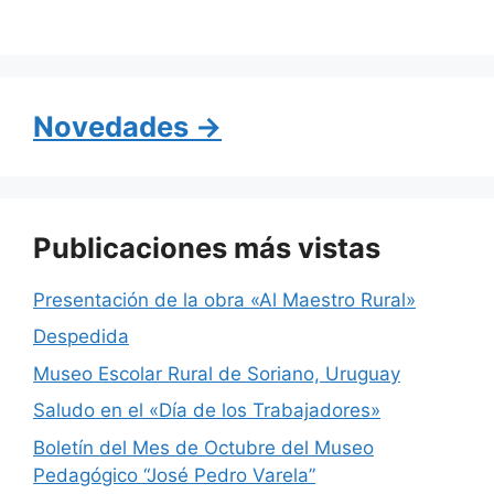
a
h
el
c
at
e
e
s
gr
b
A
a
Novedades →
o
p
m
o
p
k
Publicaciones más vistas
Presentación de la obra «Al Maestro Rural»
Despedida
Museo Escolar Rural de Soriano, Uruguay
Saludo en el «Día de los Trabajadores»
Boletín del Mes de Octubre del Museo
Pedagógico “José Pedro Varela”