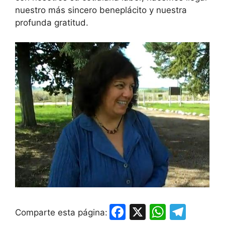
nuestro más sincero beneplácito y nuestra
profunda gratitud.
F
X
W
T
Comparte esta página: