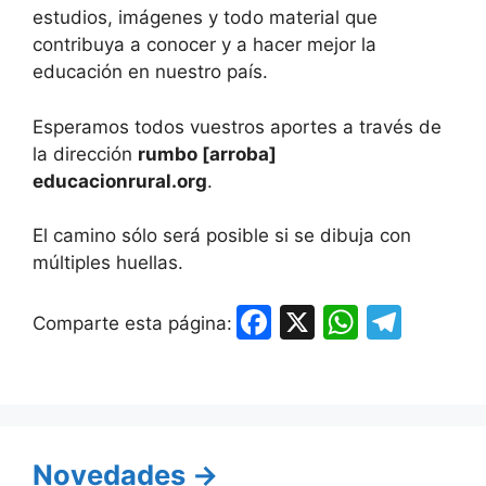
estudios, imágenes y todo material que
contribuya a conocer y a hacer mejor la
educación en nuestro país.
Esperamos todos vuestros aportes a través de
la dirección
rumbo [arroba]
educacionrural.org
.
El camino sólo será posible si se dibuja con
múltiples huellas.
F
X
W
T
Comparte esta página:
a
h
el
c
at
e
e
s
gr
b
A
a
Novedades →