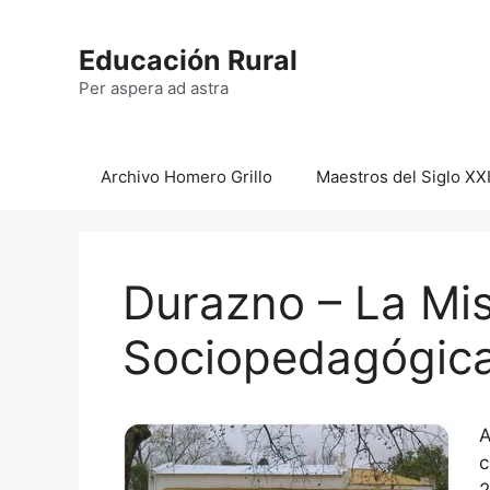
Saltar
al
Educación Rural
contenido
Per aspera ad astra
Archivo Homero Grillo
Maestros del Siglo XX
Durazno – La Mi
Sociopedagógic
A
c