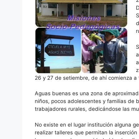
2
D
S
d
r
S
a
a
z
26 y 27 de setiembre, de ahí comienza a t
Aguas buenas es una zona de aproximada
niños, pocos adolescentes y familias de 
trabajadores rurales, dedicándose las muj
No existe en el lugar institución alguna 
realizar talleres que permitan la inserci