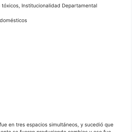
xicos, Institucionalidad Departamental
domésticos
fue en tres espacios simultáneos, y sucedió que
mento se fueron produciendo cambios y eso fue