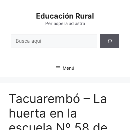
Saltar
al
Educación Rural
contenido
Per aspera ad astra
Buscar
Menú
Tacuarembó – La
huerta en la
escuela Nº 58 de