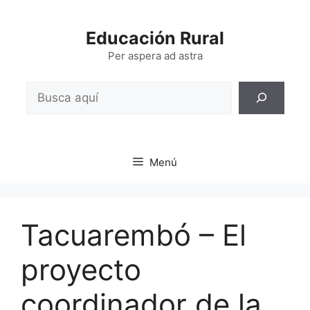
Saltar
al
Educación Rural
contenido
Per aspera ad astra
Buscar
Menú
Tacuarembó – El
proyecto
coordinador de la