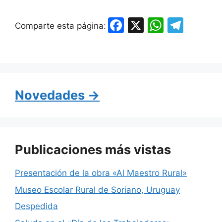
F
X
W
T
Comparte esta página:
a
h
el
c
at
e
e
s
gr
b
A
a
Novedades →
o
p
m
o
p
k
Publicaciones más vistas
Presentación de la obra «Al Maestro Rural»
Museo Escolar Rural de Soriano, Uruguay
Despedida