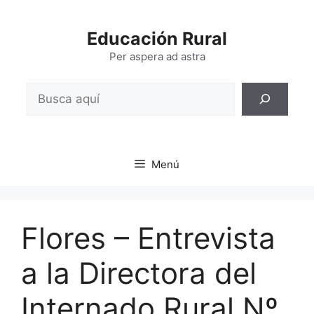
Saltar
al
Educación Rural
contenido
Per aspera ad astra
Buscar
Menú
Flores – Entrevista
a la Directora del
Internado Rural Nº