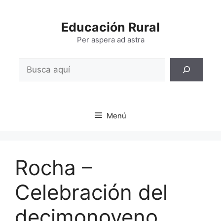
Saltar
al
Educación Rural
contenido
Per aspera ad astra
Buscar
Menú
Rocha –
Celebración del
decimonoveno