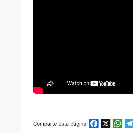
F
X
W
Comparte esta página:
a
h