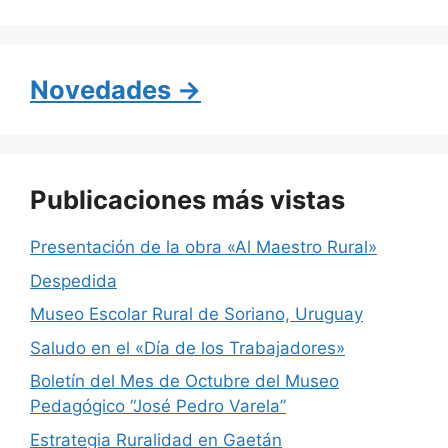
c
at
e
e
s
gr
b
A
a
Novedades →
o
p
m
o
p
k
Publicaciones más vistas
Presentación de la obra «Al Maestro Rural»
Despedida
Museo Escolar Rural de Soriano, Uruguay
Saludo en el «Día de los Trabajadores»
Boletín del Mes de Octubre del Museo
Pedagógico “José Pedro Varela”
Estrategia Ruralidad en Gaetán