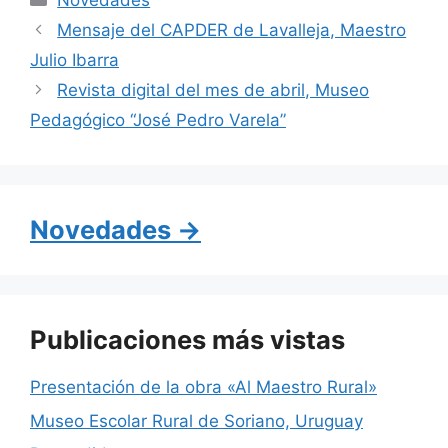
Novedades
e
s
gr
Mensaje del CAPDER de Lavalleja, Maestro
b
A
a
Julio Ibarra
o
p
m
Revista digital del mes de abril, Museo
o
p
Pedagógico “José Pedro Varela”
k
Novedades →
Publicaciones más vistas
Presentación de la obra «Al Maestro Rural»
Museo Escolar Rural de Soriano, Uruguay