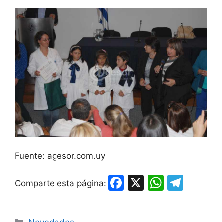
Fuente: agesor.com.uy
F
X
W
T
Comparte esta página:
a
h
el
c
at
e
Categorías