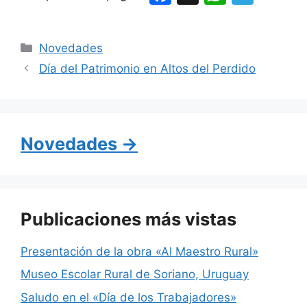
a
h
el
c
at
e
Categorías
Novedades
e
s
gr
Día del Patrimonio en Altos del Perdido
b
A
a
o
p
m
o
p
Novedades →
k
Publicaciones más vistas
Presentación de la obra «Al Maestro Rural»
Museo Escolar Rural de Soriano, Uruguay
Saludo en el «Día de los Trabajadores»