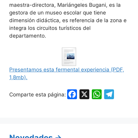
maestra-directora, Mariángeles Bugani, es la
gestora de un museo escolar que tiene
dimensión didáctica, es referencia de la zona e
integra los circuitos turísticos del
departamento.
Presentamos esta fermental experiencia (PDF,
1,8mb).
F
X
W
T
Comparte esta página:
a
h
el
c
at
e
e
s
gr
b
A
a
Novedades →