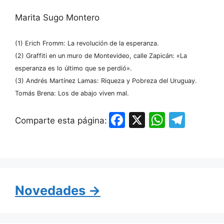
Marita Sugo Montero
(1) Erich Fromm: La revolución de la esperanza.
(2) Graffiti en un muro de Montevideo, calle Zapicán: «La
esperanza es lo último que se perdió».
(3) Andrés Martínez Lamas: Riqueza y Pobreza del Uruguay.
Tomás Brena: Los de abajo viven mal.
F
X
W
T
Comparte esta página:
a
h
el
c
at
e
e
s
gr
b
A
a
Novedades →
o
p
m
o
p